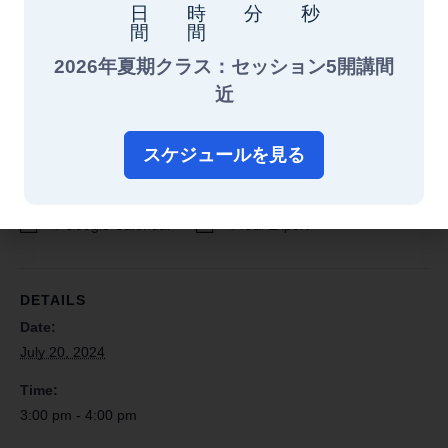
トされています。彼はプライベートおよび大学レベルで
日
時
分
秒
間
間
の豊富な教育経験を持ち、9年以上のエッセイ指導経験
があり、TAの出願エッセイ指導部門を7年間率いてきま
2026年夏期クラス：セッション5開講間
した。
近
Takaの生徒たちは、イェール、スタンフォード、コロン
ビア、オックスフォード、UCバークレー、UCLA、デュ
スケジュールを見る
ークなどの名門大学に合格しています。
+ Google Calendar
+ iCal Export
DETAILS
Date:
July 20, 2024
Time:
3:00 pm - 4:00 pm