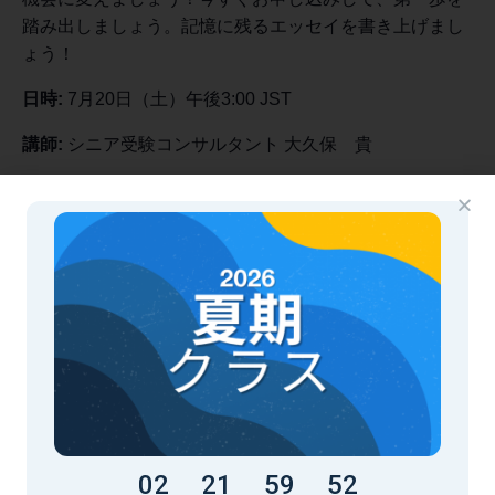
踏み出しましょう。記憶に残るエッセイを書き上げまし
ょう！
日時:
7月20日（土）午後3:00 JST
講師:
シニア受験コンサルタント
大久保 貴
場所:
東京アカデミックス 西麻布（6階） + オンライン
（Zoom)
Takaについて:
Taka Okubo は受賞歴のあるフィクション作家です。プ
リンストン大学で哲学の学位を取得し、インディアナ大
学で創作文学の修士号を取得しています。彼の詩やスト
ーリーはBeloit Poetry Journal、The Journal of
Compressed Creative Arts、The Ledge Poetry & Fiction
Magazine、Day Oneで出版されています。彼の作品（フ
ィクションと詩）は、権威あるPushcart Prizeにノミネー
02
21
59
51