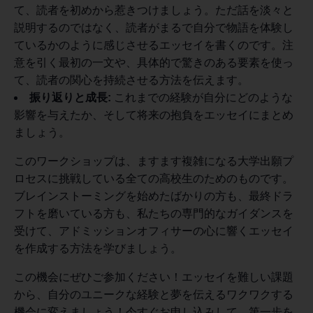
て、読者を初めから惹きつけましょう。ただ話を淡々と
説明するのではなく、読者がまるで自分で物語を体験し
ているかのように感じさせるエッセイを書くのです。注
意を引く最初の一文や、具体的で驚きのある要素を使っ
て、読者の関心を持続させる方法を伝えます。
振り返りと成長:
これまでの経験が自分にどのような
影響を与えたか、そして将来の抱負をエッセイにまとめ
ましょう。
このワークショップは、ますます複雑になる大学出願プ
ロセスに挑戦している全ての高校生のためのものです。
ブレインストーミングを始めたばかりの方も、最終ドラ
フトを磨いている方も、私たちの専門的なガイダンスを
受けて、アドミッションオフィサーの心に響くエッセイ
を作成する方法を学びましょう。
この機会にぜひご参加ください！エッセイを難しい課題
から、自分のユニークな経験と夢を伝えるワクワクする
機会に変えましょう！今すぐお申し込みして、第一歩を