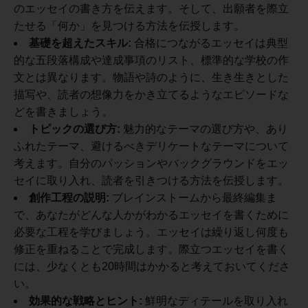
のエッセイの書き方を伝えます。そして、出願者を際立
たせる「何か」を見つける方法を伝授します。
基礎を超えたスキル:
合格につながるエッセイは典型
的な五段落構成や達成事項のリスト、標準的な学校の作
文とは異なります。物語や詩のように、生き生きとした
描写や、読者の想像力をかき立てるようなエピソードな
どを
書きましょう。
トピックの選び方:
魅力的なテーマの選び方や、あり
ふれたテーマ、避けるべきデリケートなテーマについて
考えます。自分のパッションや
バックグラウンドをエッ
セイに取り入れ、読者を引きつける方法を伝授します。
創作工程の説明:
ブレインストームから最終編集ま
で、あなたがどんな人かがわかるエッセイを書くために
必要な工程を学びましょう。エッセイは繰り返し何度も
修正を重ねることで完成します。際立つエッセイを書く
には、少なくとも20時間はかかると考えておいてくださ
い。
効果的な戦略とヒント:
鮮明なディテールを取り入れ