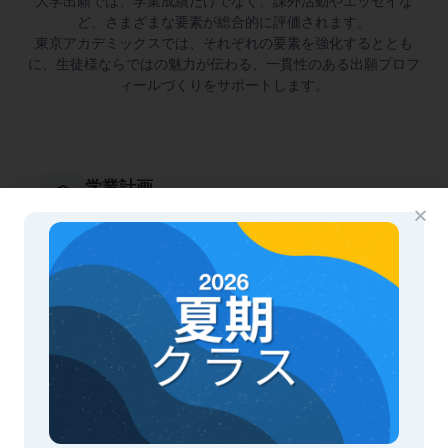
大学出願では、学業成績だけでなく、課外活動やエッセイな
ど、さまざまな要素が総合的に評価されます。
東京アカデミックスでは、それぞれの要素を強化するととも
に、生徒様ならではの魅力が伝わる、一貫性のある出願プロフ
ィールづくりをサポートします。
学業計画
履修科目の選択や学習計画についてアドバイスを行
い、バランスの取れた魅力的な成績・履修実績づく
りをサポートします。
専攻・キャリア探究
ワークショップや各種アクティビティを通じて、生
徒様の興味・関心を明確にし、将来の学びや進路へ
とつなげます。