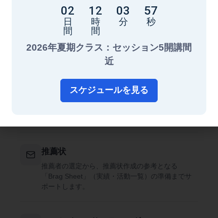
02
12
03
55
課外活動
日
時
分
秒
生徒様の強みや興味を活かし、一貫性のある課外活
間
間
動プロフィールを構築できるよう戦略的にサポート
2026年夏期クラス：セッション5開講間
します。
近
大学リスト作成
スケジュールを見る
挑戦校・実力相応校・安全校（滑り止め校）をバラ
ンスよく組み合わせ、生徒様との相性を重視した大
学リストを作成します。
推薦状
推薦者の選定から、推薦状作成の参考となる
「Brag Sheet」（実績・活動一覧）の準備までサ
ポートします。