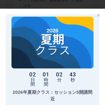
ミクロ経済学、開発経済学、計量経
済学
詳細
02
01
02
42
日
時
分
秒
間
間
2026年夏期クラス：セッション5開講間
近