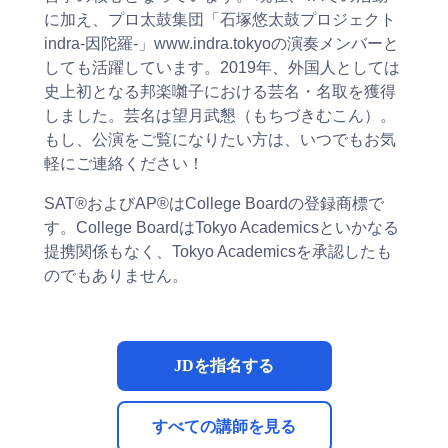
に加え、プロ太鼓集団「石塚悠太鼓プロジェクト
indra-因陀羅-」www.indra.tokyoの演奏メンバーと
しても活躍しています。2019年、外国人としては
史上初となる邦楽囃子における芸名・名取を獲得
しました。芸名は望月武懇（もちづきむこん）。
もし、公演をご覧になりたい方は、いつでもお気
軽にご連絡ください！
SAT®およびAP®はCollege Boardの登録商標で
す。College BoardはTokyo Academicsといかなる
提携関係もなく、Tokyo Academicsを承認したも
のでもありません。
JDを指名する
すべての講師を見る