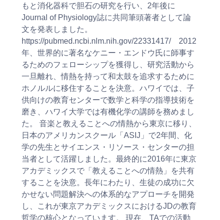
もと消化器科で胆石の研究を行い、2年後に
Journal of Physiology誌に共同筆頭著者として論
文を発表しました。
https://pubmed.ncbi.nlm.nih.gov/22331417/ 2012
年、世界的に著名なケニー・エンドウ氏に師事す
るためのフェローシップを獲得し、研究活動から
一旦離れ、情熱を持って和太鼓を追求するために
ホノルルに移住することを決意。ハワイでは、子
供向けの教育センターで数学と科学の指導技術を
磨き、ハワイ大学では有機化学の講師を務めまし
た。 音楽と教えることへの情熱から東京に移り、
日本のアメリカンスクール「ASIJ」で2年間、化
学の先生とサイエンス・リソース・センターの担
当者として活躍しました。最終的に2016年に東京
アカデミックスで「教えることへの情熱」を共有
することを決意。長年にわたり、生徒の成功に欠
かせない問題解決への体系的なアプローチを開発
し、これが東京アカデミックスにおけるJDの教育
哲学の核心となっています。 現在、TAでの活動