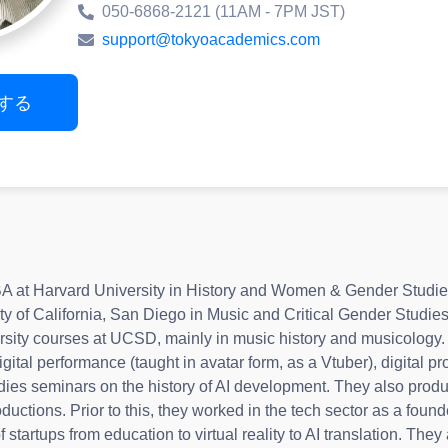
050-6868-2121 (11AM - 7PM JST)
support@tokyoacademics.com
名する
A at Harvard University in History and Women & Gender Studies
ty of California, San Diego in Music and Critical Gender Studi
ersity courses at UCSD, mainly in music history and musicology.
igital performance (taught in avatar form, as a Vtuber), digital p
tudies seminars on the history of AI development. They also pro
roductions. Prior to this, they worked in the tech sector as a foun
 startups from education to virtual reality to AI translation. They