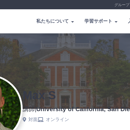
グループ
私たちについて
学習サポート
Max S
講師
|
University of California, San Di
対面
オンライン