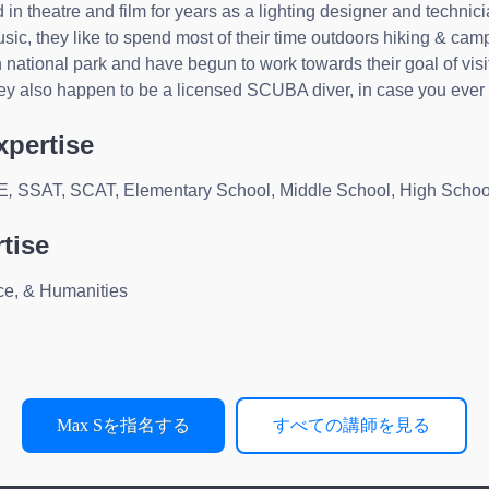
 in theatre and film for years as a lighting designer and technic
ic, they like to spend most of their time outdoors hiking & cam
 national park and have begun to work towards their goal of vis
hey also happen to be a licensed SCUBA diver, in case you ever
xpertise
EE
,
SSAT, SCAT, Elementary School, Middle School, High Schoo
tise
ce, & Humanities
Max Sを指名する
すべての講師を見る