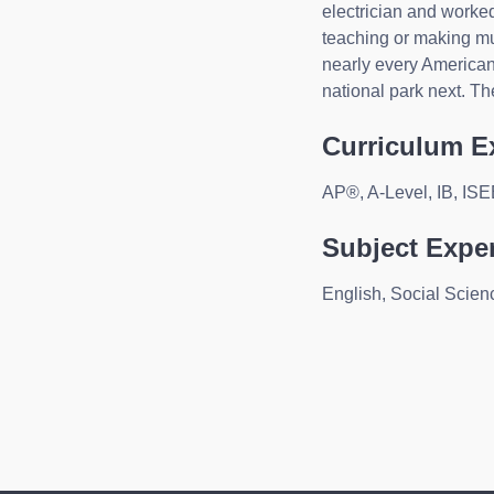
electrician and worked
teaching or making mus
nearly every American
national park next. T
Curriculum E
AP®, A-Level, IB, IS
Subject Exper
English, Social Scien