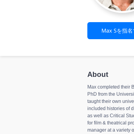
Max Sを指
About
Max completed their B
PhD from the Universi
taught their own univ
included histories of d
as well as Critical S
for film & theatrical p
manager at a variety of