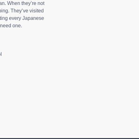
ian. When they’re not
ping. They’ve visited
iting every Japanese
 need one.
l