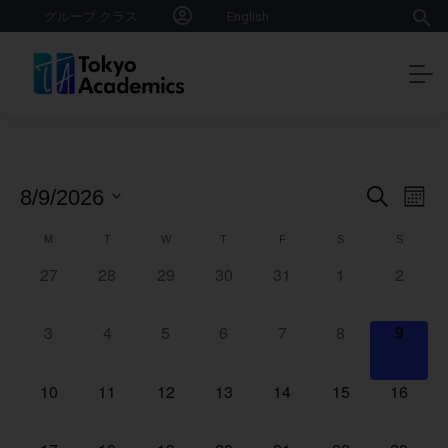
グループ クラス
English
Event
Ev
8/9/2026
Search
Month
Vi
Select
Searc
Calendar
M
T
W
T
F
S
S
date.
Na
and
27
28
29
30
31
1
2
of
0
0
0
0
0
0
0
Views
events,
events,
events,
events,
events,
events,
events,
Events
Naviga
3
4
5
6
7
8
9
0
0
0
0
0
0
0
events,
events,
events,
events,
events,
events,
events
10
11
12
13
14
15
16
0
0
0
0
0
0
0
events,
events,
events,
events,
events,
events,
events,